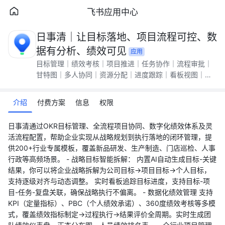
飞书应用中心
日事清｜让目标落地、项目流程可控、数
据有分析、绩效可见
应用
目标管理｜绩效考核｜项目推进｜任务协作｜流程审批｜
甘特图｜多人协同｜资源分配｜进度跟踪｜看板视图｜提
醒通知｜数据统计｜新品研发｜生产制造｜门店巡检｜人
事行政等全场景一体化办公平台，助力企业高效协同管理
介绍
付费方案
信息
权限
日事清通过OKR目标管理、全流程项目协同、数字化绩效体系及灵
活流程配置，帮助企业实现从战略规划到执行落地的闭环管理，提
供200+行业专属模板，覆盖新品研发、生产制造、门店巡检、人事
行政等高频场景。 - 战略目标智能拆解： 内置AI自动生成目标-关键
结果，你可以将企业战略拆解为公司目标→项目目标→个人目标，
支持逐级对齐与动态调整。 实时看板追踪目标进度，支持目标-项
目-任务-复盘关联，确保战略执行不偏离。 - 数据化绩效管理 支持
KPI（定量指标）、PBC（个人绩效承诺）、360度绩效考核等多模
式，覆盖绩效指标制定→过程执行→结果评价全周期。实时生成团